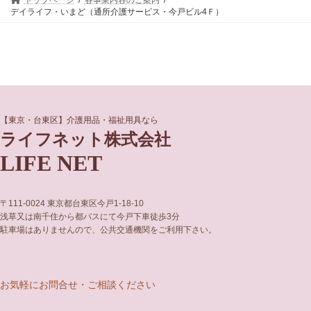
デイライフ・いまど（通所介護サービス・今戸ビル4Ｆ）
グ
グ
【東京・台東区】介護用品・福祉用具なら
ル
ル
ライフネット株式会社
ー
ー
LIFE NET
プ
プ
リ
リ
ン
ン
ク
ク
〒111-0024 東京都台東区今戸1-18-10
浅草又は南千住から都バスにて今戸下車徒歩3分
駐車場はありませんので、公共交通機関をご利用下さい。
お気軽にお問合せ・ご相談ください