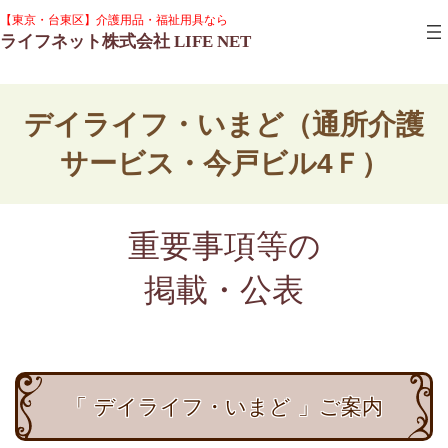
コ
ナ
グ
【東京・台東区】介護用品・福祉用具なら
ン
ビ
ル
ライフネット株式会社 LIFE NET
テ
ゲ
ー
ン
ー
プ
ツ
シ
リ
へ
ョ
ン
ス
ン
デイライフ・いまど（通所介護
ク
キ
に
ッ
移
サービス・今戸ビル4Ｆ）
プ
動
重要事項等の
掲載・公表
「 デイライフ・いまど 」ご案内