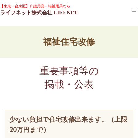
コ
ナ
グ
【東京・台東区】介護用品・福祉用具なら
ン
ビ
ル
ライフネット株式会社 LIFE NET
テ
ゲ
ー
ン
ー
プ
ツ
シ
リ
へ
ョ
ン
ス
ン
ク
福祉住宅改修
キ
に
ッ
移
プ
動
重要事項等の
掲載・公表
少ない負担で住宅改修出来ます。（上限
20万円まで）