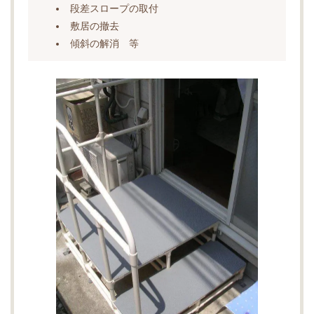
段差スロープの取付
敷居の撤去
傾斜の解消 等