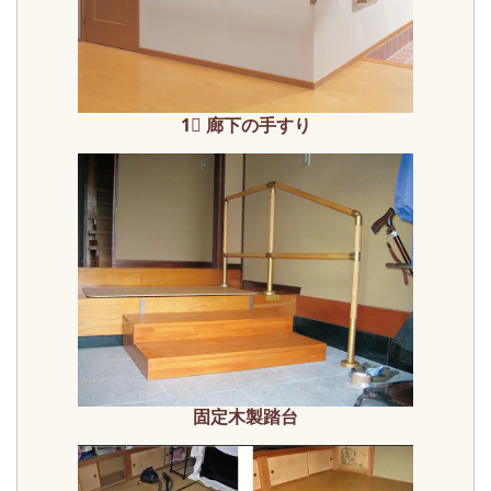
1⃣ 廊下の手すり
固定木製踏台