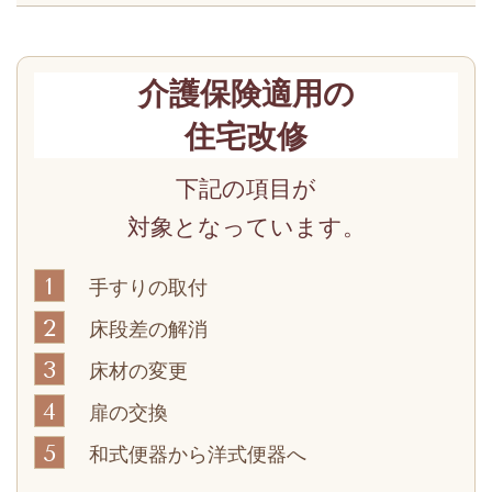
介護保険適用の
住宅改修
下記の項目が
対象となっています。
1
手すりの取付
2
床段差の解消
3
床材の変更
4
扉の交換
5
和式便器から洋式便器へ