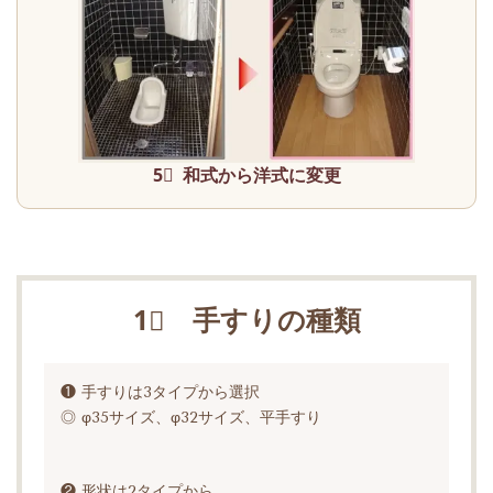
5⃣ 和式から洋式に変更
1⃣ 手すりの種類
❶ 手すりは3タイプから選択
◎ φ35サイズ、φ32サイズ、平手すり
❷ 形状は2タイプから