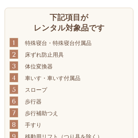
下記項目が
レンタル対象品です
1
特殊寝台・特殊寝台付属品
2
床ずれ防止用具
3
体位変換器
4
車いす・車いす付属品
5
スロープ
6
歩行器
7
歩行補助つえ
8
手すり
9
移動用リフト（つり具を除く）