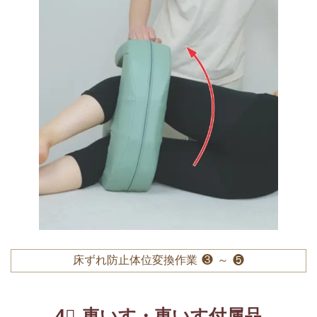
床ずれ防止体位変換作業 ❸ ～ ❺
4⃣ 車いす・車いす付属品