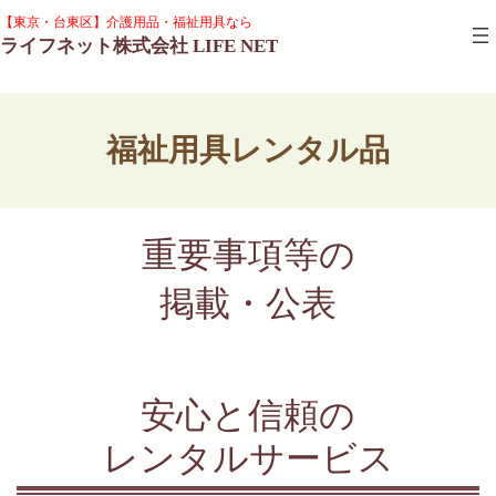
コ
ナ
グ
【東京・台東区】介護用品・福祉用具なら
ン
ビ
ル
ライフネット株式会社 LIFE NET
テ
ゲ
ー
ン
ー
プ
ツ
シ
リ
へ
ョ
ン
ス
ン
ク
福祉用具レンタル品
キ
に
ッ
移
プ
動
重要事項等の
掲載・公表
安心と信頼の
レンタルサービス