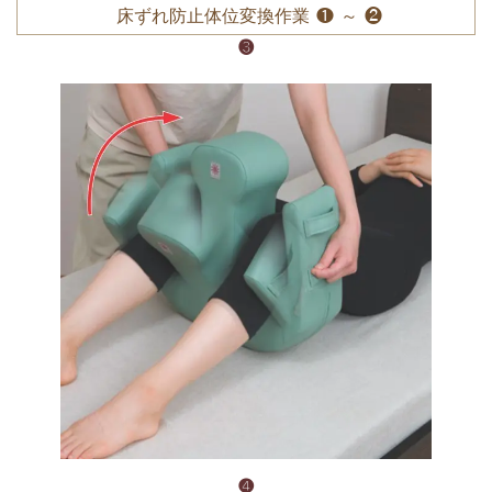
床ずれ防止体位変換作業 ❶ ～ ❷
❸
❹