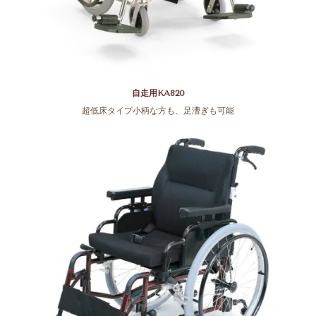
自走用KA820
超低床タイプ小柄な方も、足漕ぎも可能