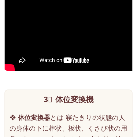
3⃣ 体位変換機
❖
体位変換器
とは 寝たきりの状態の人
の身体の下に棒状、板状、くさび状の用