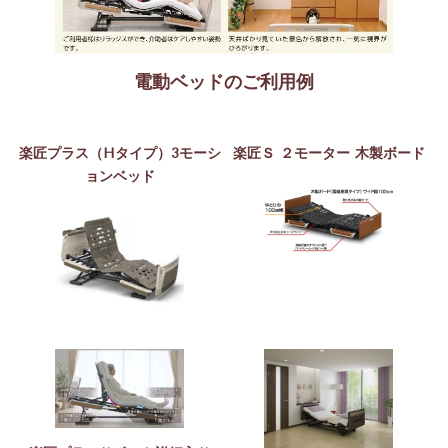
電動ベッドのご利用例
楽匠プラス（Hタイプ）3モーシ
楽匠Ｓ ２モーター 木製ボード
ョンベッド