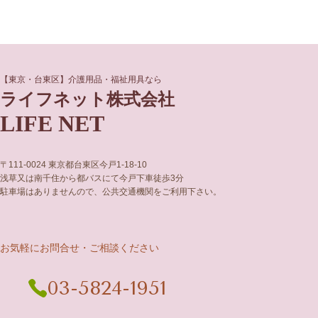
グ
グ
【東京・台東区】介護用品・福祉用具なら
ル
ル
ライフネット株式会社
ー
ー
LIFE NET
プ
プ
リ
リ
ン
ン
ク
ク
〒111-0024 東京都台東区今戸1-18-10
浅草又は南千住から都バスにて今戸下車徒歩3分
駐車場はありませんので、公共交通機関をご利用下さい。
お気軽にお問合せ・ご相談ください
03-5824-1951