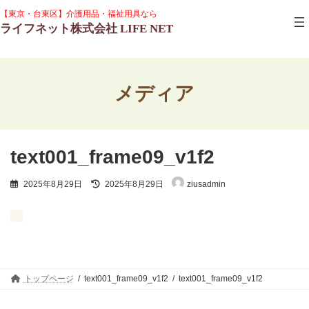
コ
ナ
グ
【東京・台東区】介護用品・福祉用具なら
ン
ビ
ル
ライフネット株式会社 LIFE NET
テ
ゲ
ー
ン
ー
プ
ツ
シ
リ
へ
ョ
ン
ス
ン
ク
メディア
キ
に
ッ
移
プ
動
text001_frame09_v1f2
最
2025年8月29日
2025年8月29日
ziusadmin
終
更
新
日
時
:
トップページ
text001_frame09_v1f2
text001_frame09_v1f2