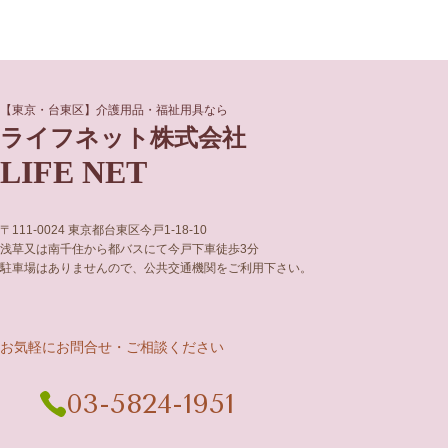
グ
グ
【東京・台東区】介護用品・福祉用具なら
ル
ル
ライフネット株式会社
ー
ー
LIFE NET
プ
プ
リ
リ
ン
ン
ク
ク
〒111-0024 東京都台東区今戸1-18-10
浅草又は南千住から都バスにて今戸下車徒歩3分
駐車場はありませんので、公共交通機関をご利用下さい。
お気軽にお問合せ・ご相談ください
03-5824-1951