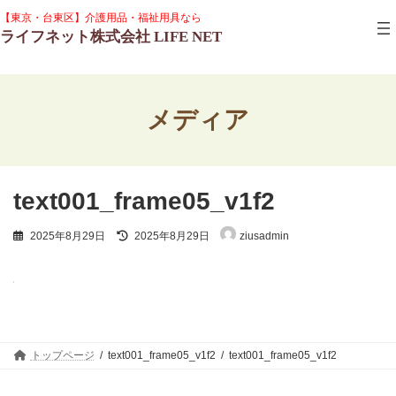
コ
ナ
グ
【東京・台東区】介護用品・福祉用具なら
ン
ビ
ル
ライフネット株式会社 LIFE NET
テ
ゲ
ー
ン
ー
プ
ツ
シ
リ
へ
ョ
ン
ス
ン
ク
メディア
キ
に
ッ
移
プ
動
text001_frame05_v1f2
最
2025年8月29日
2025年8月29日
ziusadmin
終
更
新
日
時
:
トップページ
text001_frame05_v1f2
text001_frame05_v1f2