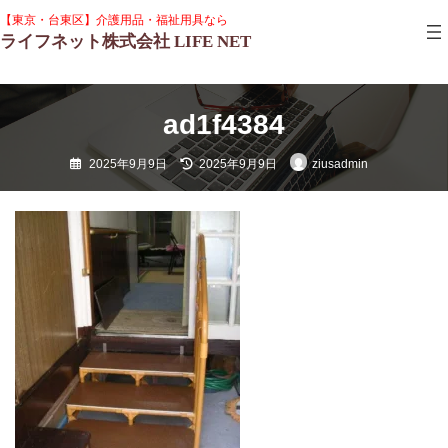
コ
ナ
グ
【東京・台東区】介護用品・福祉用具なら
ン
ビ
ル
ライフネット株式会社 LIFE NET
テ
ゲ
ー
ン
ー
プ
ツ
シ
リ
へ
ョ
ン
ス
ン
ad1f4384
ク
キ
に
ッ
移
最
2025年9月9日
2025年9月9日
ziusadmin
プ
動
終
更
新
日
時
: