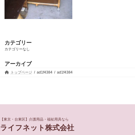
カテゴリー
カテゴリーなし
アーカイブ
トップページ
ad1f4384
ad1f4384
グ
グ
【東京・台東区】介護用品・福祉用具なら
ル
ル
ライフネット株式会社
ー
ー