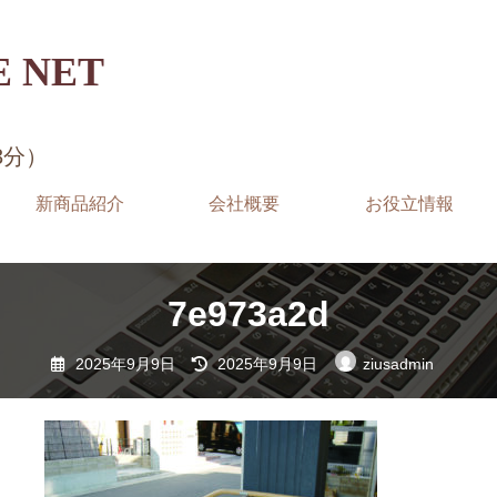
 NET
3分）
新商品紹介
会社概要
お役立情報
7e973a2d
最
2025年9月9日
2025年9月9日
ziusadmin
終
更
新
日
時
: