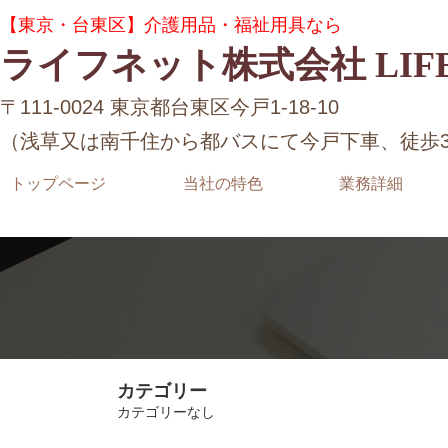
コ
ナ
グ
【東京・台東区】介護用品・福祉用具なら
ン
ビ
ル
テ
ゲ
ライフネット株式会社 LIFE
ー
ン
ー
プ
ツ
シ
リ
〒111-0024 東京都台東区今戸1-18-10
へ
ョ
ン
ス
ン
（浅草又は南千住から都バスにて今戸下車、徒歩
ク
キ
に
ッ
移
トップページ
当社の特色
業務詳細
プ
動
カテゴリー
カテゴリーなし