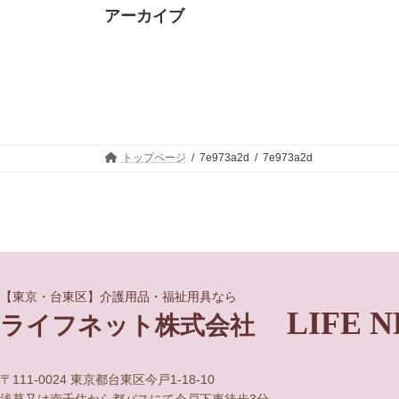
アーカイブ
トップページ
7e973a2d
7e973a2d
グ
グ
【東京・台東区】介護用品・福祉用具なら
LIFE N
ル
ル
ライフネット株式会社
ー
ー
プ
プ
リ
リ
〒111-0024 東京都台東区今戸1-18-10
ン
ン
浅草又は南千住から都バスにて今戸下車徒歩3分