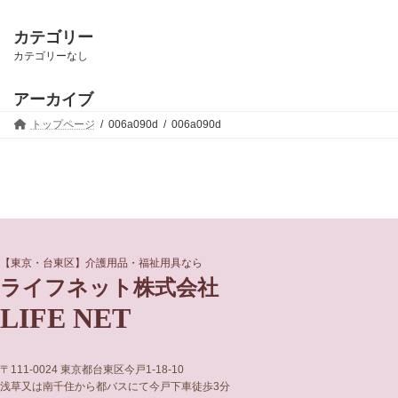
カテゴリー
カテゴリーなし
アーカイブ
トップページ
006a090d
006a090d
グ
グ
【東京・台東区】介護用品・福祉用具なら
ル
ル
ライフネット株式会社
ー
ー
LIFE NET
プ
プ
リ
リ
ン
ン
ク
ク
〒111-0024 東京都台東区今戸1-18-10
浅草又は南千住から都バスにて今戸下車徒歩3分