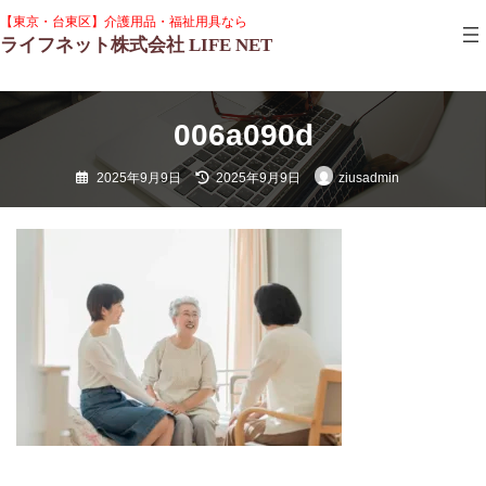
コ
ナ
グ
【東京・台東区】介護用品・福祉用具なら
ン
ビ
ル
ライフネット株式会社 LIFE NET
テ
ゲ
ー
ン
ー
プ
ツ
シ
リ
へ
ョ
ン
ス
ン
006a090d
ク
キ
に
ッ
移
最
2025年9月9日
2025年9月9日
ziusadmin
プ
動
終
更
新
日
時
: