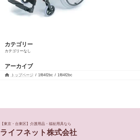
カテゴリー
カテゴリーなし
アーカイブ
トップページ
1f84f2bc
1f84f2bc
グ
グ
【東京・台東区】介護用品・福祉用具なら
ル
ル
ライフネット株式会社
ー
ー