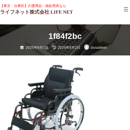
コ
ナ
グ
【東京・台東区】介護用品・福祉用具なら
ン
ビ
ル
ライフネット株式会社 LIFE NET
テ
ゲ
ー
ン
ー
プ
ツ
シ
リ
へ
ョ
ン
ス
ン
1f84f2bc
ク
キ
に
ッ
移
最
2025年9月2日
2025年9月2日
ziusadmin
プ
動
終
更
新
日
時
: