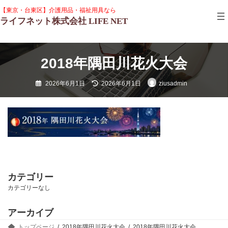
コ
ナ
グ
【東京・台東区】介護用品・福祉用具なら
ン
ビ
ル
ライフネット株式会社 LIFE NET
テ
ゲ
ー
ン
ー
プ
ツ
シ
リ
へ
ョ
ン
ス
ン
2018年隅田川花火大会
ク
キ
に
ッ
移
最
2026年6月1日
2026年6月1日
ziusadmin
プ
動
終
更
新
日
時
:
カテゴリー
カテゴリーなし
アーカイブ
トップページ
2018年隅田川花火大会
2018年隅田川花火大会