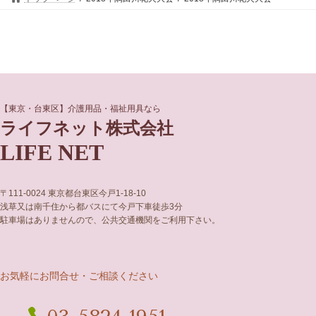
グ
グ
【東京・台東区】介護用品・福祉用具なら
ル
ル
ライフネット株式会社
ー
ー
LIFE NET
プ
プ
リ
リ
ン
ン
ク
ク
〒111-0024 東京都台東区今戸1-18-10
浅草又は南千住から都バスにて今戸下車徒歩3分
駐車場はありませんので、公共交通機関をご利用下さい。
お気軽にお問合せ・ご相談ください