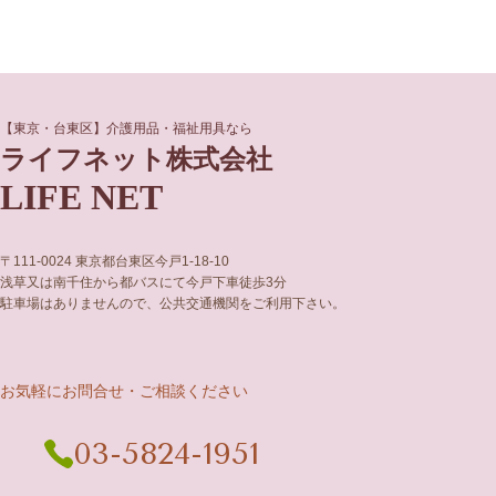
グ
グ
【東京・台東区】介護用品・福祉用具なら
ル
ル
ライフネット株式会社
ー
ー
LIFE NET
プ
プ
リ
リ
ン
ン
ク
ク
〒111-0024 東京都台東区今戸1-18-10
浅草又は南千住から都バスにて今戸下車徒歩3分
駐車場はありませんので、公共交通機関をご利用下さい。
お気軽にお問合せ・ご相談ください
03-5824-1951