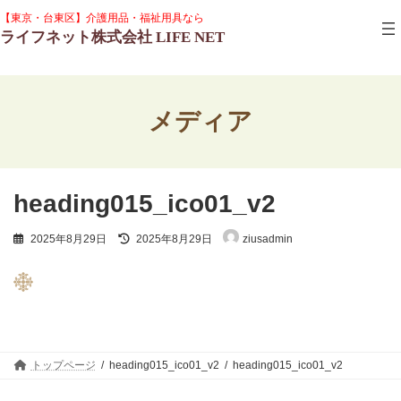
コ
ナ
グ
【東京・台東区】介護用品・福祉用具なら
ン
ビ
ル
ライフネット株式会社 LIFE NET
テ
ゲ
ー
ン
ー
プ
ツ
シ
リ
へ
ョ
ン
ス
ン
ク
メディア
キ
に
ッ
移
プ
動
heading015_ico01_v2
最
2025年8月29日
2025年8月29日
ziusadmin
終
更
新
日
時
:
トップページ
heading015_ico01_v2
heading015_ico01_v2