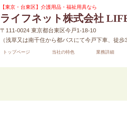
コ
ナ
グ
【東京・台東区】介護用品・福祉用具なら
ン
ビ
ル
テ
ゲ
ライフネット株式会社 LIFE
ー
ン
ー
プ
ツ
シ
リ
〒111-0024 東京都台東区今戸1-18-10
へ
ョ
ン
ス
ン
（浅草又は南千住から都バスにて今戸下車、徒歩
ク
キ
に
ッ
移
トップページ
当社の特色
業務詳細
プ
動