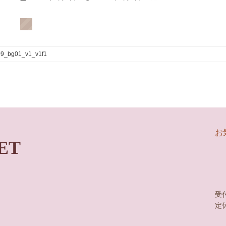
終
更
新
日
時
:
09_bg01_v1_v1f1
お
ET
受付
定