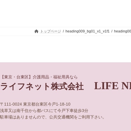
トップページ
heading009_bg01_v1_v1f1
heading0
グ
グ
【東京・台東区】介護用品・福祉用具なら
LIFE N
ル
ル
ライフネット株式会社
ー
ー
プ
プ
リ
リ
〒111-0024 東京都台東区今戸1-18-10
ン
ン
浅草又は南千住から都バスにて今戸下車徒歩3分
ク
ク
駐車場はありませんので、公共交通機関をご利用下さい。