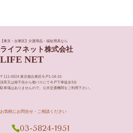
グ
グ
【東京・台東区】介護用品・福祉用具なら
ル
ル
ライフネット株式会社
ー
ー
LIFE NET
プ
プ
リ
リ
ン
ン
ク
ク
〒111-0024 東京都台東区今戸1-18-10
浅草又は南千住から都バスにて今戸下車徒歩3分
駐車場はありませんので、公共交通機関をご利用下さい。
お気軽にお問合せ・ご相談ください
03-5824-1951