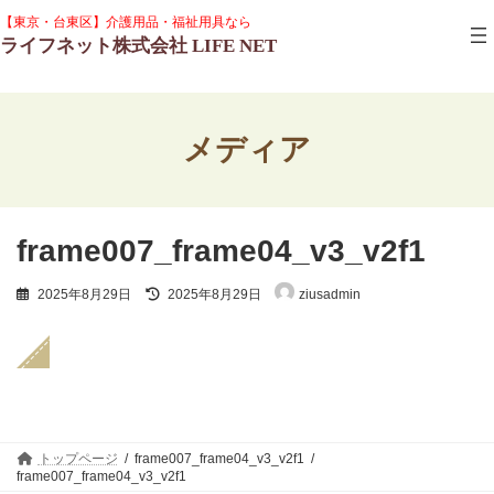
コ
ナ
グ
【東京・台東区】介護用品・福祉用具なら
ン
ビ
ル
ライフネット株式会社 LIFE NET
テ
ゲ
ー
ン
ー
プ
ツ
シ
リ
へ
ョ
ン
ス
ン
ク
メディア
キ
に
ッ
移
プ
動
frame007_frame04_v3_v2f1
最
2025年8月29日
2025年8月29日
ziusadmin
終
更
新
日
時
:
トップページ
frame007_frame04_v3_v2f1
frame007_frame04_v3_v2f1