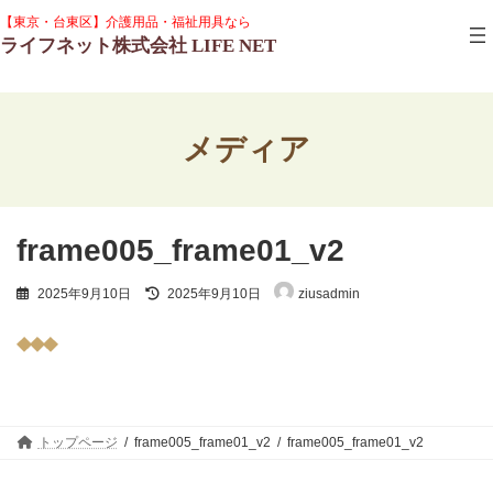
コ
ナ
グ
【東京・台東区】介護用品・福祉用具なら
ン
ビ
ル
ライフネット株式会社 LIFE NET
テ
ゲ
ー
ン
ー
プ
ツ
シ
リ
へ
ョ
ン
ス
ン
ク
メディア
キ
に
ッ
移
プ
動
frame005_frame01_v2
最
2025年9月10日
2025年9月10日
ziusadmin
終
更
新
日
時
:
トップページ
frame005_frame01_v2
frame005_frame01_v2