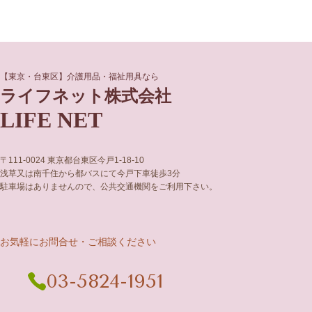
グ
グ
【東京・台東区】介護用品・福祉用具なら
ル
ル
ライフネット株式会社
ー
ー
LIFE NET
プ
プ
リ
リ
ン
ン
ク
ク
〒111-0024 東京都台東区今戸1-18-10
浅草又は南千住から都バスにて今戸下車徒歩3分
駐車場はありませんので、公共交通機関をご利用下さい。
お気軽にお問合せ・ご相談ください
03-5824-1951