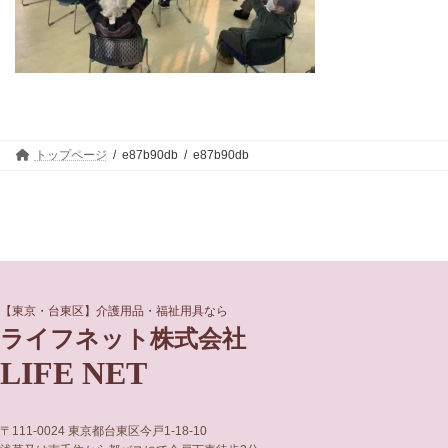
トップページ
e87b90db
e87b90db
グ
グ
【東京・台東区】介護用品・福祉用具なら
ル
ル
ライフネット株式会社
ー
ー
LIFE NET
プ
プ
リ
リ
ン
ン
ク
ク
〒111-0024 東京都台東区今戸1-18-10