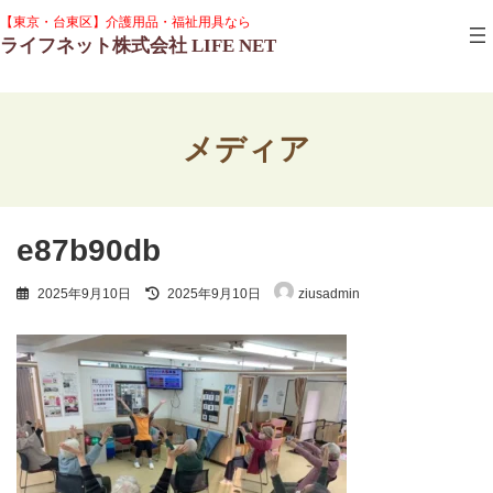
コ
ナ
グ
【東京・台東区】介護用品・福祉用具なら
ン
ビ
ル
ライフネット株式会社 LIFE NET
テ
ゲ
ー
ン
ー
プ
ツ
シ
リ
へ
ョ
ン
ス
ン
ク
メディア
キ
に
ッ
移
プ
動
e87b90db
最
2025年9月10日
2025年9月10日
ziusadmin
終
更
新
日
時
: