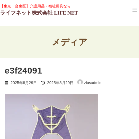
コ
ナ
グ
【東京・台東区】介護用品・福祉用具なら
ン
ビ
ル
ライフネット株式会社 LIFE NET
テ
ゲ
ー
ン
ー
プ
ツ
シ
リ
へ
ョ
ン
ス
ン
ク
メディア
キ
に
ッ
移
プ
動
e3f24091
最
2025年8月29日
2025年8月29日
ziusadmin
終
更
新
日
時
: