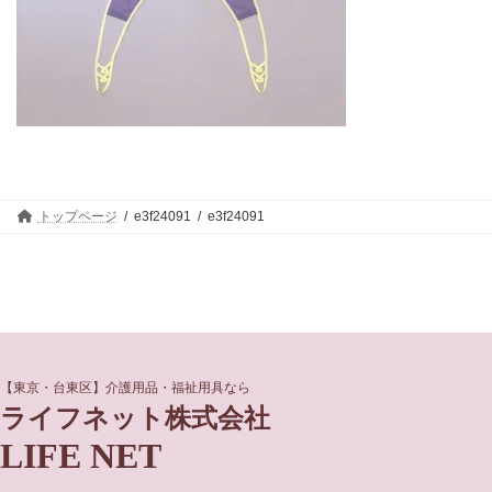
トップページ
e3f24091
e3f24091
グ
グ
【東京・台東区】介護用品・福祉用具なら
ル
ル
ライフネット株式会社
ー
ー
LIFE NET
プ
プ
リ
リ
ン
ン