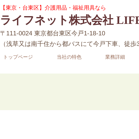
コ
ナ
グ
【東京・台東区】介護用品・福祉用具なら
ン
ビ
ル
テ
ゲ
ライフネット株式会社 LIFE
ー
ン
ー
プ
ツ
シ
リ
〒111-0024 東京都台東区今戸1-18-10
へ
ョ
ン
ス
ン
（浅草又は南千住から都バスにて今戸下車、徒歩
ク
キ
に
ッ
移
トップページ
当社の特色
業務詳細
プ
動