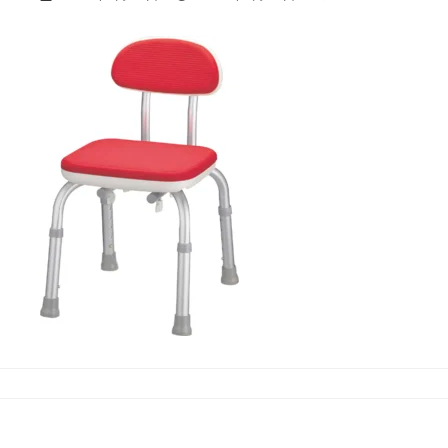
終
更
新
日
時
: