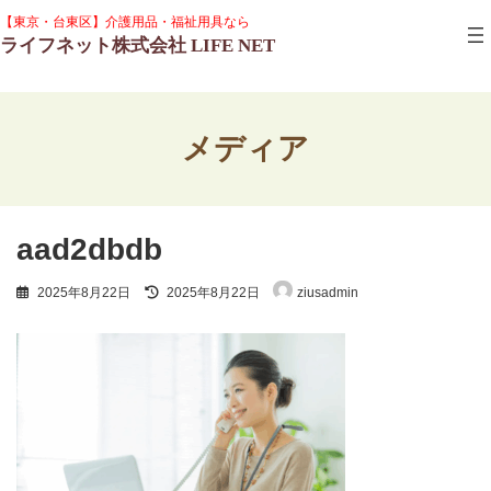
コ
ナ
グ
【東京・台東区】介護用品・福祉用具なら
ン
ビ
ル
ライフネット株式会社 LIFE NET
テ
ゲ
ー
ン
ー
プ
ツ
シ
リ
へ
ョ
ン
ス
ン
ク
メディア
キ
に
ッ
移
プ
動
aad2dbdb
最
2025年8月22日
2025年8月22日
ziusadmin
終
更
新
日
時
: