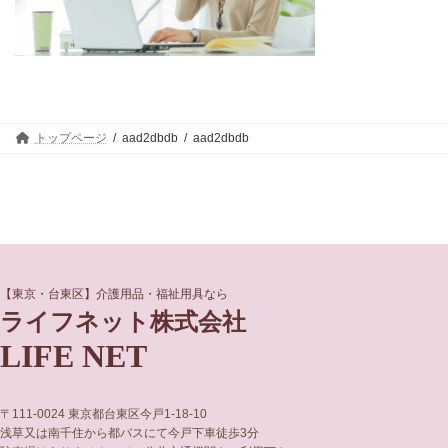
トップページ
aad2dbdb
aad2dbdb
グ
グ
【東京・台東区】介護用品・福祉用具なら
ル
ル
ライフネット株式会社
ー
ー
LIFE NET
プ
プ
リ
リ
ン
ン
ク
ク
〒111-0024 東京都台東区今戸1-18-10
浅草又は南千住から都バスにて今戸下車徒歩3分