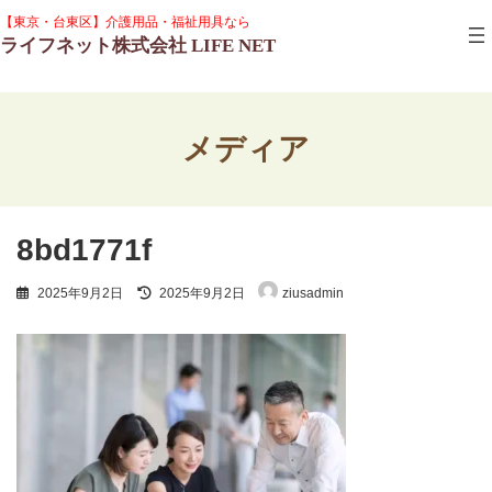
コ
ナ
グ
【東京・台東区】介護用品・福祉用具なら
ン
ビ
ル
ライフネット株式会社 LIFE NET
テ
ゲ
ー
ン
ー
プ
ツ
シ
リ
へ
ョ
ン
ス
ン
ク
メディア
キ
に
ッ
移
プ
動
8bd1771f
最
2025年9月2日
2025年9月2日
ziusadmin
終
更
新
日
時
: