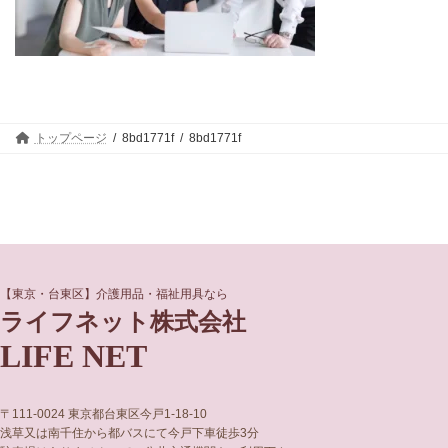
トップページ
8bd1771f
8bd1771f
グ
グ
【東京・台東区】介護用品・福祉用具なら
ル
ル
ライフネット株式会社
ー
ー
LIFE NET
プ
プ
リ
リ
ン
ン
ク
ク
〒111-0024 東京都台東区今戸1-18-10
浅草又は南千住から都バスにて今戸下車徒歩3分