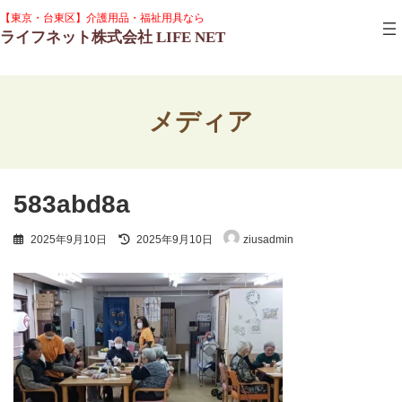
コ
ナ
グ
【東京・台東区】介護用品・福祉用具なら
ン
ビ
ル
ライフネット株式会社 LIFE NET
テ
ゲ
ー
ン
ー
プ
ツ
シ
リ
へ
ョ
ン
ス
ン
ク
メディア
キ
に
ッ
移
プ
動
583abd8a
最
2025年9月10日
2025年9月10日
ziusadmin
終
更
新
日
時
: