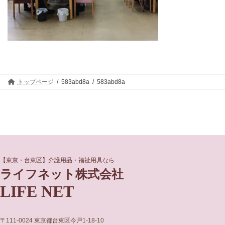
トップページ
583abd8a
583abd8a
グ
グ
【東京・台東区】介護用品・福祉用具なら
ル
ル
ライフネット株式会社
ー
ー
LIFE NET
プ
プ
リ
リ
ン
ン
ク
ク
〒111-0024 東京都台東区今戸1-18-10