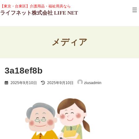
コ
ナ
グ
【東京・台東区】介護用品・福祉用具なら
ン
ビ
ル
ライフネット株式会社 LIFE NET
テ
ゲ
ー
ン
ー
プ
ツ
シ
リ
へ
ョ
ン
ス
ン
ク
メディア
キ
に
ッ
移
プ
動
3a18ef8b
最
2025年9月10日
2025年9月10日
ziusadmin
終
更
新
日
時
: