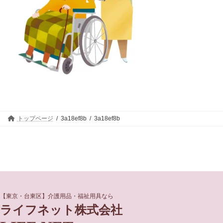
トップページ
3a18ef8b
3a18ef8b
グ
グ
【東京・台東区】介護用品・福祉用具なら
ル
ル
ライフネット株式会社
ー
ー
プ
プ