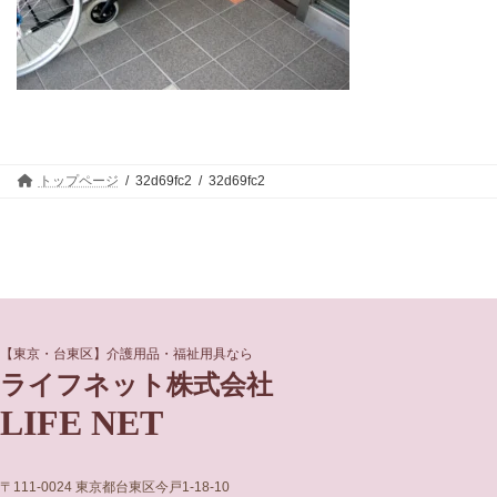
トップページ
32d69fc2
32d69fc2
グ
グ
【東京・台東区】介護用品・福祉用具なら
ル
ル
ライフネット株式会社
ー
ー
LIFE NET
プ
プ
リ
リ
ン
ン
ク
ク
〒111-0024 東京都台東区今戸1-18-10