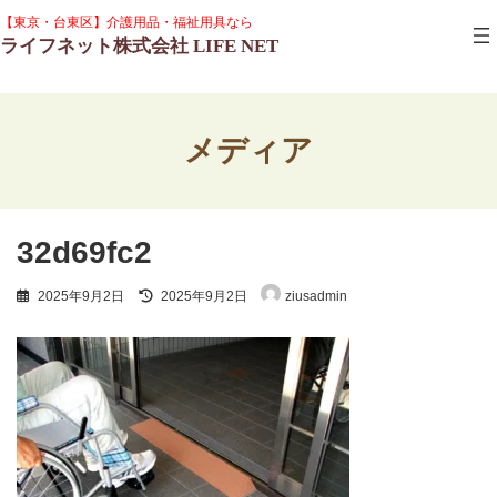
コ
ナ
グ
【東京・台東区】介護用品・福祉用具なら
ン
ビ
ル
ライフネット株式会社 LIFE NET
テ
ゲ
ー
ン
ー
プ
ツ
シ
リ
へ
ョ
ン
ス
ン
ク
メディア
キ
に
ッ
移
プ
動
32d69fc2
最
2025年9月2日
2025年9月2日
ziusadmin
終
更
新
日
時
: