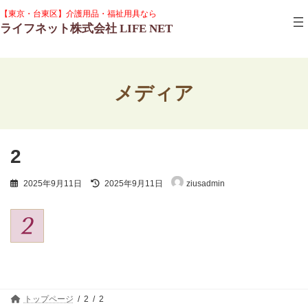
コ
ナ
グ
【東京・台東区】介護用品・福祉用具なら
ン
ビ
ル
ライフネット株式会社 LIFE NET
テ
ゲ
ー
ン
ー
プ
ツ
シ
リ
へ
ョ
ン
ス
ン
ク
メディア
キ
に
ッ
移
プ
動
2
最
2025年9月11日
2025年9月11日
ziusadmin
終
更
新
日
時
:
トップページ
2
2