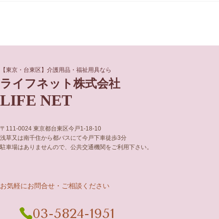
グ
グ
【東京・台東区】介護用品・福祉用具なら
ル
ル
ライフネット株式会社
ー
ー
LIFE NET
プ
プ
リ
リ
ン
ン
ク
ク
〒111-0024 東京都台東区今戸1-18-10
浅草又は南千住から都バスにて今戸下車徒歩3分
駐車場はありませんので、公共交通機関をご利用下さい。
お気軽にお問合せ・ご相談ください
03-5824-1951