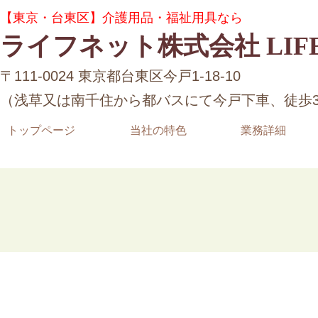
コ
ナ
グ
【東京・台東区】介護用品・福祉用具なら
ン
ビ
ル
テ
ゲ
ライフネット株式会社 LIFE
ー
ン
ー
プ
ツ
シ
リ
〒111-0024 東京都台東区今戸1-18-10
へ
ョ
ン
ス
ン
（浅草又は南千住から都バスにて今戸下車、徒歩
ク
キ
に
ッ
移
トップページ
当社の特色
業務詳細
プ
動